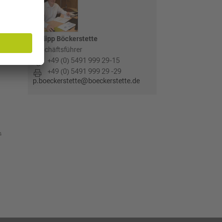
deren
 (GGP)
Philipp Böckerstette
Geschäftsführer
ie
+49 (0) 5491 999 29-15
+49 (0) 5491 999 29 -29
p.boeckerstette@boeckerstette.de