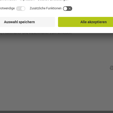
sich 1962 in Castelfranco / Veneto. Es besteht eine Kooperation mit an
der Alpina. Im Rahmen dieser Kooperation wurde Global General Products
 Produktion und den Vertrieb ihrer Rasenmäher, Aufsitzmäher und der
elbst ein Produktsortiment, in dem es für jede Jahreszeit passende
nehmen nicht mehr so stark an die Gartensaison gebunden wie vorher. D
ren, Frontmäher und Rasenmäher zum schieben.