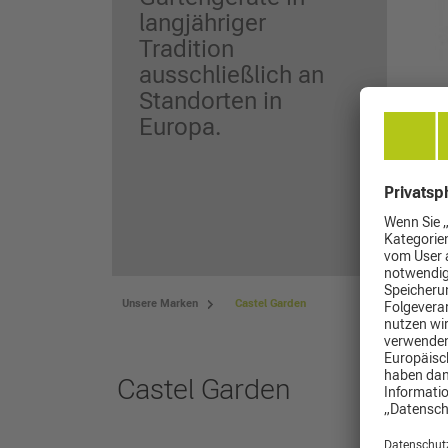
langjähriger
Tradition
ausschließlich an
Standorten in
Europa.
Unsere Marken
Castel Garden
Castel Garden